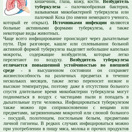
кишечник, глаза, кожу, кости.
Возбудитель
туберкулеза
– палочкообразная бактерия,
называемая микобактерией туберкулеза или
палочкой Коха (по имени немецкого ученого,
который ее открыл).
Источниками инфекции
являются
больные активными формами туберкулеза, а также
некоторые виды животных.
Чаще всего инфицирование происходит через дыхательные
пути. При разговоре, кашле или сплевывании больной
активной формой туберкулеза выделяет небольшие капельки
мокроты, содержащие возбудителя, которые легко
перелетают по воздуху.
Возбудитель туберкулеза
отличается повышенной устойчивостью во внешней
среде
- в высушенном состоянии он сохраняет
жизнеспособность на различных предметах в течение
нескольких месяцев, также легко переносит низкие и
высокие температуры, поэтому даже в отсутствии больного
спустя длительное время микобактерии туберкулеза могут
подниматься в воздух с частицами пыли и попадать в
дыхательные пути человека. Инфицироваться туберкулезом
также можно при соприкосновении с вещами или
предметами, загрязненными мокротой или слюной больного
- посудой, полотенцем, постельным бельем, предметами
личной гигиены. В редких случаях инфицироваться можно
при употреблении в пищу мяса, молока и прочих продуктов