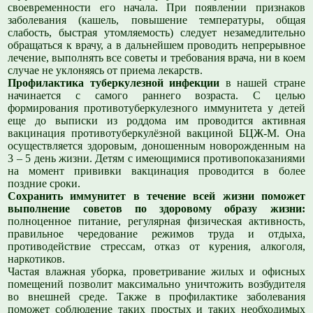
своевременности его начала. При появлении признаков
заболевания (кашель, повышение температуры, общая
слабость, быстрая утомляемость) следует незамедлительно
обращаться к врачу, а в дальнейшем проводить непрерывное
лечение, выполнять все советы и требования врача, ни в коем
случае не уклоняясь от приема лекарств.
Профилактика туберкулезной инфекции
в нашей стране
начинается с самого раннего возраста. С целью
формирования противотуберкулезного иммунитета у детей
еще до выписки из роддома им проводится активная
вакцинация противотуберкулёзной вакциной БЦЖ-М. Она
осуществляется здоровым, доношенным новорожденным на
3 – 5 день жизни. Детям с имеющимися противопоказаниями
на момент прививки вакцинация проводится в более
поздние сроки.
Сохранить иммунитет в течение всей жизни поможет
выполнение советов по здоровому образу жизни:
полноценное питание, регулярная физическая активность,
правильное чередование режимов труда и отдыха,
противодействие стрессам, отказ от курения, алкоголя,
наркотиков.
Частая влажная уборка, проветривание жилых и офисных
помещений позволит максимально уничтожить возбудителя
во внешней среде. Также в профилактике заболевания
поможет соблюдение таких простых и таких необходимых