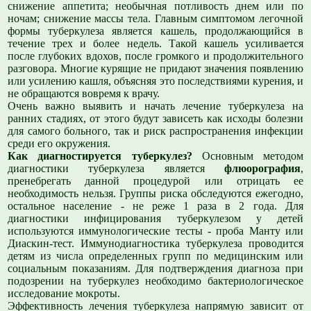
снижение аппетита; необычная потливость днем или по
ночам; снижение массы тела. Главным симптомом легочной
формы туберкулеза является кашель, продолжающийся в
течение трех и более недель. Такой кашель усиливается
после глубоких вдохов, после громкого и продолжительного
разговора. Многие курящие не придают значения появлению
или усилению кашля, объясняя это последствиями курения, и
не обращаются вовремя к врачу.
Очень важно выявить и начать лечение туберкулеза на
ранних стадиях, от этого будут зависеть как исходы болезни
для самого больного, так и риск распространения инфекции
среди его окружения.
Как диагностируется туберкулез?
Основным методом
диагностики туберкулеза является
флюорография
,
пренебрегать данной процедурой или отрицать ее
необходимость нельзя. Группы риска обследуются ежегодно,
остальное население - не реже 1 раза в 2 года. Для
диагностики инфицирования туберкулезом у детей
используются иммунологические тесты - проба Манту или
Диаскин-тест. Иммунодиагностика туберкулеза проводится
детям из числа определенных групп по медицинским или
социальным показаниям. Для подтверждения диагноза при
подозрении на туберкулез необходимо бактериологическое
исследование мокроты.
Эффективность лечения туберкулеза напрямую зависит от