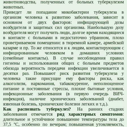
животноводства, полученных от больных туберкулезом
животных.
Приведет ли попадание микобактерии туберкулеза в
организм человека к развитию заболевания, зависит в
основном от двух факторов: инфицирующей дозы
возбудителя и защитных сил организма. Наибольшую дозу
возбудителя могут получить люди, долгое время находящиеся
в контакте с больными в недостаточно убранном, плохо
проветриваемом помещении: в тюремной камере, армейской
казарме и пр. То же относится и к людям, контактирующим с
инфицированным человеком в домашних условиях
(семейные контакты). В случае несоблюдения правил
гигиены и использования общих с больным предметов
обихода вероятность передачи инфекции увеличивается в
десятки раз. Повышают риск развития туберкулеза у
человека такие присущие ему факторы риска, как
алкоголизм, наркомания, табакокурение, неполноценное
питание и постоянные стрессы, плохие бытовые условия,
инфекционные заболевания (в первую очередь ВИЧ-
инфекция), наличие хронических заболеваний (диабет,
язвенная болезнь, хронические болезни легких и т.д.).
Как распознать туберкулез?
На ранних стадиях
заболевания отмечается
ряд характерных симптомов
:
длительное и устойчивое повышение температуры тела до
37,5
°
С, особенно по вечерам; повышенная утомляемость,