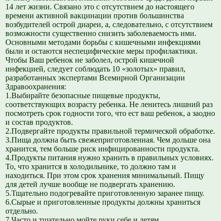
14 лет жизни. Связано это с отсутствием до настоящего
времени активной вакцинации против большинства
возбудителей острой диареи, а, следовательно, с отсутствием
возможности существенно снизить заболеваемость ими.
Основными методами борьбы с кишечными инфекциями
были и остаются неспецифические меры профилактики.
Чтобы Ваш ребенок не заболел, острой кишечной
инфекцией, следует соблюдать 10 «золотых» правил,
разработанных экспертами Всемирной Организации
Здравоохранения:
1.Выбирайте безопасные пищевые продукты,
соответствующих возрасту ребенка. Не ленитесь лишний раз
посмотреть срок годности того, что ест ваш ребенок, а заодно
и состав продуктов.
2.Подвергайте продукты правильной термической обработке.
3.Пища должна быть свежеприготовленная. Чем дольше она
хранится, тем больше риск инфицированности продукта.
4.Продукты питания нужно хранить в правильных условиях.
То, что хранится в холодильнике, то должно там и
находиться. При этом срок хранения минимальный. Пищу
для детей лучше вообще не подвергать хранению.
5.Тщательно подогревайте приготовленную заранее пищу.
6.Сырые и приготовленные продукты должны храниться
отдельно.
7.Часто и тщательно мойте руки себе и детям.