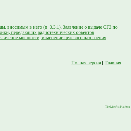
м, вносимым в него (п. 3.3.1)
,
Заявление о выдаче СГЗ по
ройки, передающих радиотехнических объектов
еличение мощности, изменение целевого назначения
Полная версия
|
Главная
The LineAct Platform