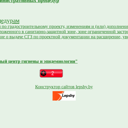
инистративных процедур
цедурам
по градостроительному проекту, изменениям и (или) дополнения
оложенного в санитарно-защитной зоне, зоне ограниченной заст
ие о выдаче СГЗ по проектной документации на расширение, ув
ный центр гигиены и эпидемиологии"
Конструктор сайтов lepshy.by