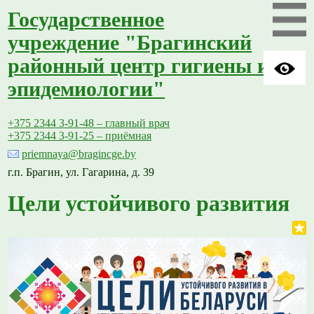
Государственное
учреждение "Брагинский
районный центр гигиены и
эпидемиологии"
+375 2344 3-91-48 – главный врач
+375 2344 3-91-25 – приёмная
priemnaya@bragincge.by
г.п. Брагин, ул. Гагарина, д. 39
Цели устойчивого развития